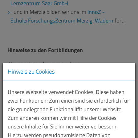
Lernzentrum Saar GmbH
und in Merzig bilden wir uns im
InnoZ -
SchülerForschungsZentrum Merzig-Wadern
fort.
Hinweise zu den Fortbildungen
Wenn nicht anders angegeben...
Hinweis zu Cookies
… richten sich unsere Angebote an
pädagogische
Lehr- und Fachkräfte
aus
Kita, Hort und
Unsere Webseite verwendet Cookies. Diese haben
Grundschule
im Saarland.
zwei Funktionen: Zum einen sind sie erforderlich für
… finden unsere Fortbildungen an
ausgewählten
die grundlegende Funktionalität unserer Website.
Veranstaltungsorten
im Saarland.
Zum anderen können wir mit Hilfe der Cookies
… sind alle unsere Fortbildungen
anerkannte BCS-
unsere Inhalte für Sie immer weiter verbessern.
Fortbildungen
.
Hierzu werden pseudonymisierte Daten von
… erhalten Sie in unseren Fortbildungen
kostenfrei