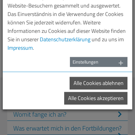
Website-Besuchern gesammelt und ausgewertet.
Kaffee, Kaltgetränke
sowie einen
Imbiss bzw.
Das Einverständnis in die Verwendung der Cookies
Mittagessen
.
können Sie jederzeit widerrufen. Weitere
… erhalten Sie eine
Teilnahmebescheinigung
vor Ort
Informationen zu Cookies auf dieser Website finden
oder im Nachgang per Email übersandt
Sie in unserer
Datenschutzerklärung
und zu uns im
… sind unsere Fortbildungen für pädagogische Fach-
Impressum
.
und Lehrkräfte der saarländischen Kitas, Horte und
Grundschulen
kostenlos
.
Einstellungen
Alle Cookies ablehnen
Häufige Fragen
Alle Cookies akzeptieren
Womit fange ich an?
Was erwartet mich in den Fortbildungen?